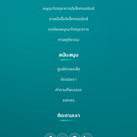
อนุญาโตตุลาการอิเล็กทรอนิกส์
ลายมือชื่ออิเล็กทรอนิกส์
ทะเบียนอนุญาโตตุลาการ
ศาลยุติธรรม
สนับสนุน
ศูนย์ช่วยเหลือ
ติดต่อเรา
คำถามที่พบบ่อย
แชทสด
ติดตามเรา