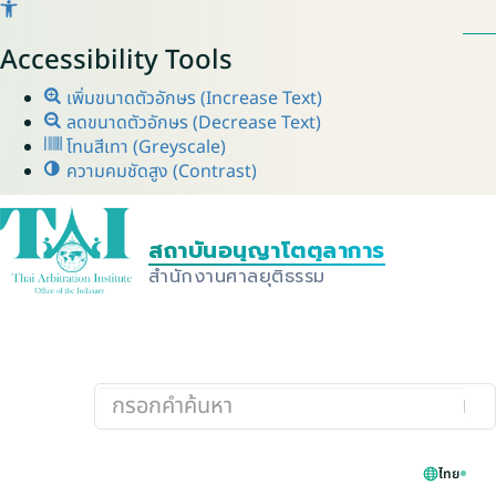
Accessibility Tools
เพิ่มขนาดตัวอักษร (Increase Text)
ลดขนาดตัวอักษร (Decrease Text)
โทนสีเทา (Greyscale)
ความคมชัดสูง (Contrast)
ไทย