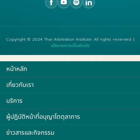
Copyright © 2024 Thai Arbitration Institute. All rights reserved. |
นโยบายความเป็นส่วนตัว
หน้าหลัก
เกี่ยวกับเรา
บริการ
ผู้ปฏิบัติหน้าที่อนุญาโตตุลาการ
ข่าวสารและกิจกรรม