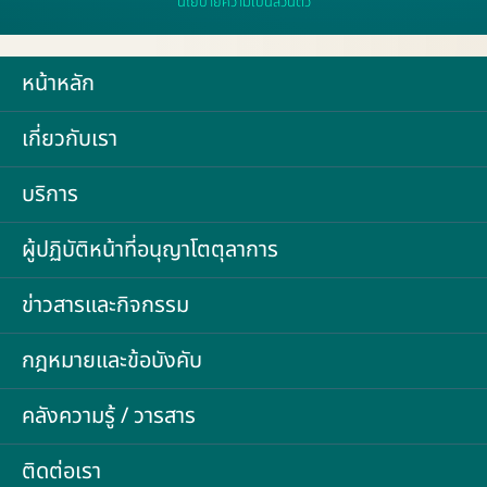
นโยบายความเป็นส่วนตัว
หน้าหลัก
เกี่ยวกับเรา
บริการ
ผู้ปฏิบัติหน้าที่อนุญาโตตุลาการ
ข่าวสารและกิจกรรม
กฎหมายและข้อบังคับ
คลังความรู้ / วารสาร
ติดต่อเรา