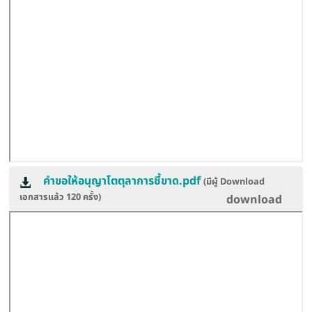
คำขอให้อนุญาโตตุลาการชี้ขาด.pdf
(มีผู้ Download
เอกสารแล้ว
120
ครั้ง)