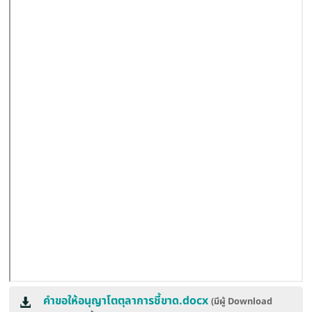
คำขอให้อนุญาโตตุลาการชี้ขาด.docx
(มีผู้ Download