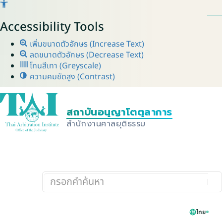
Accessibility Tools
เพิ่มขนาดตัวอักษร (Increase Text)
ลดขนาดตัวอักษร (Decrease Text)
โทนสีเทา (Greyscale)
ความคมชัดสูง (Contrast)
ไทย