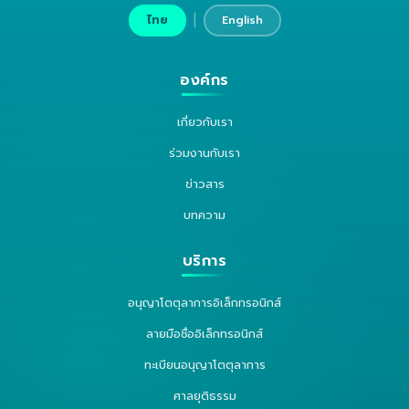
|
ไทย
English
องค์กร
เกี่ยวกับเรา
ร่วมงานกับเรา
ข่าวสาร
บทความ
บริการ
อนุญาโตตุลาการอิเล็กทรอนิกส์
ลายมือชื่ออิเล็กทรอนิกส์
ทะเบียนอนุญาโตตุลาการ
ศาลยุติธรรม