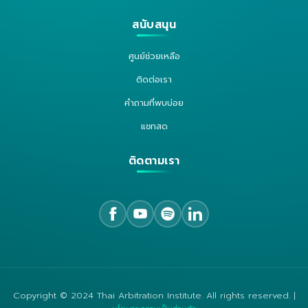
สนับสนุน
ศูนย์ช่วยเหลือ
ติดต่อเรา
คำถามที่พบบ่อย
แชทสด
ติดตามเรา
Copyright © 2024 Thai Arbitration Institute. All rights reserved. |