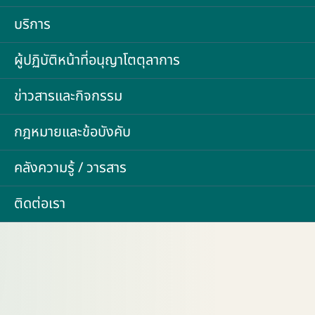
บริการ
ผู้ปฏิบัติหน้าที่อนุญาโตตุลาการ
ข่าวสารและกิจกรรม
กฎหมายและข้อบังคับ
คลังความรู้ / วารสาร
ติดต่อเรา