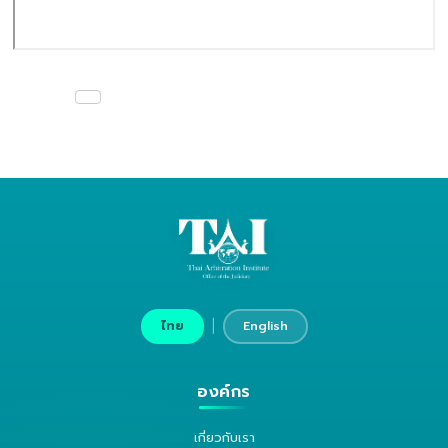
|
ไทย
English
องค์กร
เกี่ยวกับเรา