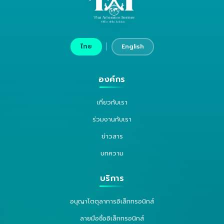
|
ไทย
English
องค์กร
เกี่ยวกับเรา
ร่วมงานกับเรา
ข่าวสาร
บทความ
บริการ
อนุญาโตตุลาการอิเล็กทรอนิกส์
ลายมือชื่ออิเล็กทรอนิกส์