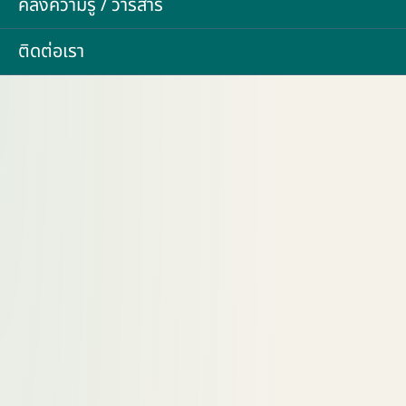
คลังความรู้ / วารสาร
ติดต่อเรา