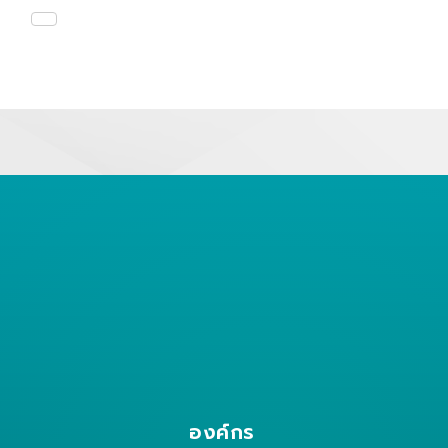
องค์กร