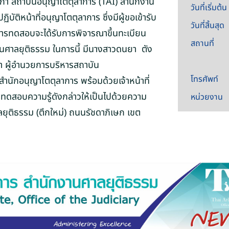
ฬิกา สถาบันอนุญาโตตุลาการ (TAI) สำนักงาน
วันที่เริ่มต้น
บัติหน้าที่อนุญาโตตุลาการ ซึ่งมีผู้ขอเข้ารับ
วันที่สิ้นสุด
นการทดสอบจะได้รับการพิจารณาขึ้นทะเบียน
สถานที่
นศาลยุติธรรม ในการนี้ มีนางสาวดนยา ตัง
า ผู้อำนวยการบริหารสถาบัน
โทรศัพท์
ำนักอนุญาโตตุลาการ พร้อมด้วยเจ้าหน้าที่
สอบความรู้ดังกล่าวให้เป็นไปด้วยความ
หน่วยงาน
ยุติธรรม (ตึกใหม่) ถนนรัชดาภิเษก เขต