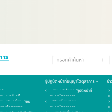
ผู้ปฏิบัติหน้าที่อนุญาโตตุลาการ
ข่
อร์ม
คำแนะนำในการปฏิบัติหน้าที่
แบบฟอร์มคดี
อนุญาโตตุลาการ
แบบคำขอขึ้นทะเบียน
วิธีขอขึ้นทะเบียน
นุญาโตตุลาการ
อนุญาโตตุลาการ