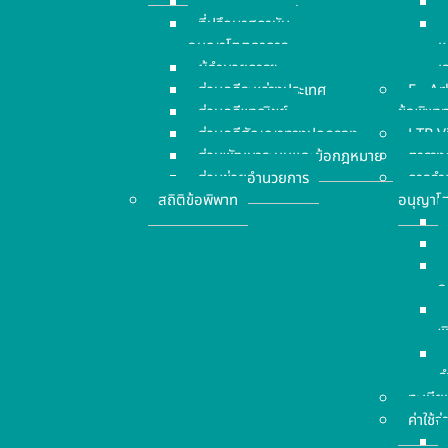
แผนผังองค์กร
ที่ปรึกษาสถาบัน
อนุญาโตตุลาการ
ห
ผู้อำนวยการฯ
เ
ส่วนคดีระหว่างประเทศ
E - Ar
ส่วนคดีพาณิชย์
ข้อพิพา
ส่วนคดีสัญญาทางปกครอง
LTR V
ส่วนพัฒนาระบบและข้อกฎหมาย
ตารางค
ส่วนช่วยอำนวยการ
การดำเ
สถิติข้อพิพาท
อนุญาโ
อ
พ
ค
ทะเบี
ค่าใช้