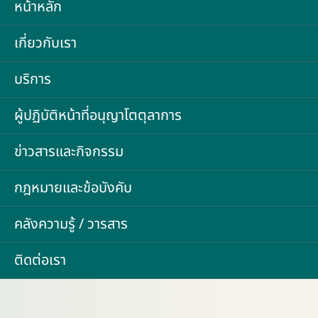
หน้าหลัก
เกี่ยวกับเรา
บริการ
ผู้ปฏิบัติหน้าที่อนุญาโตตุลาการ
ข่าวสารและกิจกรรม
กฎหมายและข้อบังคับ
คลังความรู้ / วารสาร
ติดต่อเรา