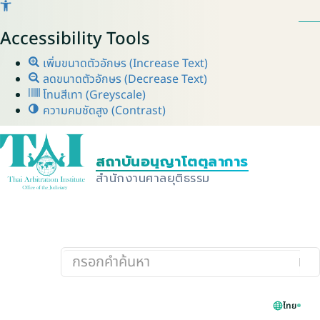
Accessibility Tools
เพิ่มขนาดตัวอักษร (Increase Text)
ลดขนาดตัวอักษร (Decrease Text)
โทนสีเทา (Greyscale)
ความคมชัดสูง (Contrast)
ไทย