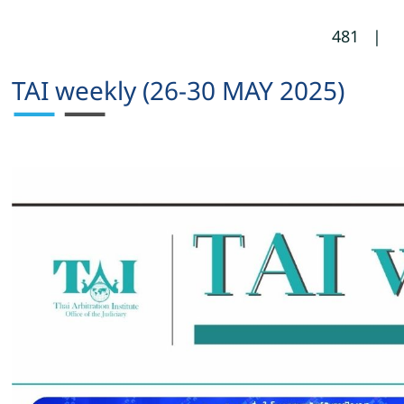
481
|
TAI weekly (26-30 MAY 2025)