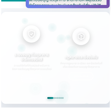
สถาบันอนุญาโตตุลาการ สำนักงานศาลยุติธรรม
จัดโครงการอบรมปฐมนิเทศสำหรับผู้ที่จะปฏิบัติ
หน้าที่อนุญาโตตุลาการ หลักสูตร “ความรู้เบื้องต้น
ในการปฏิบัติหน้าที่อนุญาโตตุลาการ”
การ
ประชุมคณะกรรมการพิจารณาคุณสมบัติของผู้ขึ้น
ทะเบียนอนุญาโตตุลาการ ครั้งที่ 2/2569
สถาบันอนุญาโตตุลาการ สำนักงานศาลยุติธรรม
(TAI) ให้การต้อนรับคณะนักเรียนจาก 6 โรงเรียน
นานาชาติ เนื่องในโอกาสเข้าศึกษาดูงาน
ASEAN Arbitration Day 2026 | การเสวนา
ช่วงที่ 3: อนาคตของการอนุญาโตตุลาการใน
ยและข้อบังคับ
ทะเบียนอนุญาโตตุลาการ
แบบฟอร์
อาเซียน – การประสานหลักกฎหมาย นวัตกรรม และ
ระเบียบ และข้อบังคับที่
ค้นหาข้อมูลอนุญาโตตุลาการที่ขึ้น
ดาวน์โหลดแบบฟอร์มต
ศักยภาพการแข่งขันของภูมิภาค
ASEAN
กับการอนุญาโตตุลาการ
ทะเบียนกับสถาบัน
การยื่นคำร้องแล
Arbitration Day 2026 | การเสวนาช่วงที่ 2: มุม
มองของนักลงทุนต่อการอนุญาโตตุลาการที่มี
ูรายละเอียด
ค้นหา
ดาวน์โหล
อาเซียนเป็นสถานที่ดำเนินกระบวนการ – ความ
โปร่งใส ความเป็นกลาง และความคาดหมายได้
ASEAN Arbitration Day 2026 | ปาฐกถาเปิด
งานโดยประธานศาลฎีกาแห่งสาธารณรัฐสิงคโปร์
Sundaresh Menon
ASEAN
Arbitration Day 2026 | ช่วงเสวนาที่ 1: การ