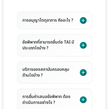
การอนุญาโตตุลาการ คืออะไร ?
การระงับข้อพิพาทโดย
ข้อพิพาทที่สามารถยื่นต่อ TAI มี
อนุญาโตตุลาการ เป็นกระบวนการระงับ
ประเภทใดบ้าง ?
ข้อพิพาททางแพ่งที่คู่พิพาทตกลงกันให้
บุคคลที่สาม ซึ่งอาจจะเป็นคนเดียวหรือ
ข้อพิพาทที่ระงับได้ด้วยการ
หลายคน ทำหน้าที่พิจารณาวินิจฉัยชี้ขาด
บริการของสถาบันครอบคลุม
อนุญาโตตุลาการ หมายถึง ข้อพิพาทที่คู่
ข้อพิพาท โดยอนุญาโตตุลาการจะเปิด
ด้านใดบ้าง ?
กรณีสามารถตกลงให้มีการระงับข้อ
โอกาสให้คู่พิพาทแสดงข้อเรียกร้องและ
พิพาทโดยอนุญาโตตุลาการแทนการฟ้อง
ข้อต่อสู้ พร้อมทั้งนำพยานหลักฐานมาสืบ
สถาบันอนุญาโตตุลาการให้บริการ
คดีต่อศาลได้ โดยข้อพิพาทเหล่านี้มักเป็น
พิสูจน์ข้อเท็จจริงต่าง ๆ คู่พิพาทอาจมอบ
การยื่นคำเสนอข้อพิพาท ต้อง
ด้านการระงับข้อพิพาทโดยวิธี
ข้อพิพาททางแพ่งและพาณิชย์ที่
อำนาจให้ตัวแทนดำเนินการแทนได้
ดำเนินการอย่างไร ?
อนุญาโตตุลาการในหลากหลายรูปแบบ
เกี่ยวข้องกับสิทธิและหน้าที่ที่คู่กรณีตาม
นอกจากนี้ คู่พิพาทสามารถตกลงกัน