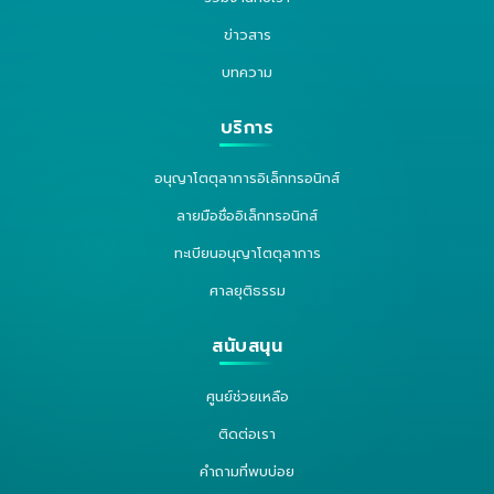
ข่าวสาร
บทความ
บริการ
อนุญาโตตุลาการอิเล็กทรอนิกส์
ลายมือชื่ออิเล็กทรอนิกส์
ทะเบียนอนุญาโตตุลาการ
ศาลยุติธรรม
สนับสนุน
ศูนย์ช่วยเหลือ
ติดต่อเรา
คำถามที่พบบ่อย