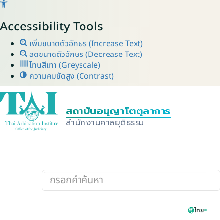
Accessibility Tools
เพิ่มขนาดตัวอักษร (Increase Text)
ลดขนาดตัวอักษร (Decrease Text)
โทนสีเทา (Greyscale)
ความคมชัดสูง (Contrast)
ไทย