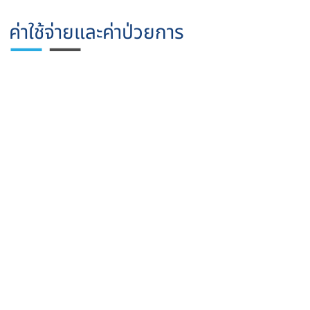
ค่าใช้จ่ายและค่าป่วยการ