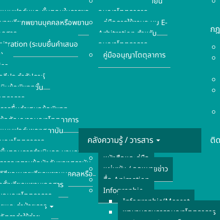
แบบฟอร์มขอรับเงินคืน
แบบคำขอขึ้นทะเบียน
แบบฟอร์มและขั้นตอนในการขอ
อนุญาโตตุลาการ
มายเรียกพยานบุคคลหรือพยาน
คู่มือการใช้งานระบบ E-
กฎ
อกสาร
Arbitration สำหรับ
bitration (ระบบยื่นคำเสนอ
อนุญาโตตุลาการ
ท)
คู่มืออนุญาโตตุลาการ
isa
ดีประจำสัปดาห์
นินข้อพิพาทชั้น
ตตุลาการ
การยื่นคำเสนอข้อพิพาท
ข้อสัญญาอนุญาโตตุลาการ
แบบฟอร์มของสถาบัน
คลังความรู้ / วารสาร
ติ
นุญาโตตุลาการ
ขั้นตอนการดำเนินกระบวนการ
หนังสือและคู่มือ
ิจารณาตามข้อบังคับของสถาบัน
แผ่นพับ / จดหมายข่าว
วิธีขอหมายเรียกพยานบุคคลหรือ
สื่อ Animation
ำสั่งเรียกพยานเอกสาร
Infographic
ยนอนุญาโตตุลาการ
Infographic/Mascot
จ่ายและค่าป่วยการ
พจนานุกรมการอนุญาโตตุลาการ
อัตราค่าใช้จ่าย