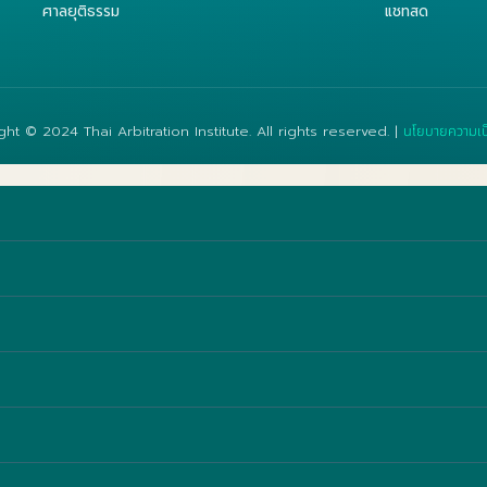
ศาลยุติธรรม
แชทสด
ht © 2024 Thai Arbitration Institute. All rights reserved. |
นโยบายความเป็