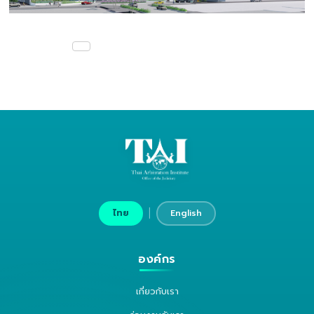
|
ไทย
English
องค์กร
เกี่ยวกับเรา