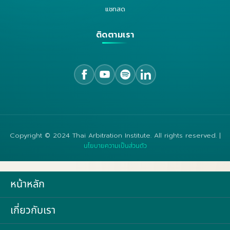
แชทสด
ติดตามเรา
Copyright © 2024 Thai Arbitration Institute. All rights reserved. |
นโยบายความเป็นส่วนตัว
หน้าหลัก
เกี่ยวกับเรา