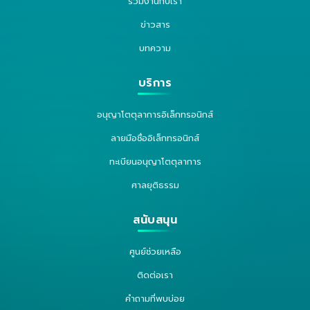
ร่วมงานกับเรา
ข่าวสาร
บทความ
บริการ
อนุญาโตตุลาการอิเล็กทรอนิกส์
ลายมือชื่ออิเล็กทรอนิกส์
ทะเบียนอนุญาโตตุลาการ
ศาลยุติธรรม
สนับสนุน
ศูนย์ช่วยเหลือ
ติดต่อเรา
คำถามที่พบบ่อย