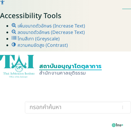
Accessibility Tools
เพิ่มขนาดตัวอักษร (Increase Text)
ลดขนาดตัวอักษร (Decrease Text)
โทนสีเทา (Greyscale)
ความคมชัดสูง (Contrast)
ไทย