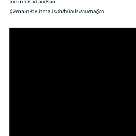
โดย นายสรวิศ ลิมปรังษี
ผู้พิพากษาหัวหน้าศาลประจำสำนักประธานศาลฎีกา