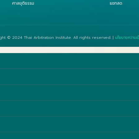
ศาลยุติธรรม
แชทสด
ht © 2024 Thai Arbitration Institute. All rights reserved. |
นโยบายความเป็