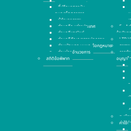
แผนผังองค์กร
ที่ปรึกษาสถาบัน
อนุญาโตตุลาการ
ห
ผู้อำนวยการฯ
เ
ส่วนคดีระหว่างประเทศ
E - Ar
ส่วนคดีพาณิชย์
ข้อพิพา
ส่วนคดีสัญญาทางปกครอง
LTR V
ส่วนพัฒนาระบบและข้อกฎหมาย
ตารางค
ส่วนช่วยอำนวยการ
การดำเ
สถิติข้อพิพาท
อนุญาโ
อ
พ
ค
ทะเบี
ค่าใช้