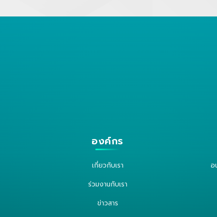
องค์กร
เกี่ยวกับเรา
อน
ร่วมงานกับเรา
ข่าวสาร