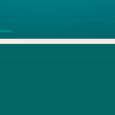
นส่วนตัว