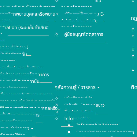
แบบฟอร์มขอรับเงินคืน
แบบคำขอขึ้นทะเบียน
แบบฟอร์มและขั้นตอนในการขอ
อนุญาโตตุลาการ
มายเรียกพยานบุคคลหรือพยาน
คู่มือการใช้งานระบบ E-
กฎ
อกสาร
Arbitration สำหรับ
bitration (ระบบยื่นคำเสนอ
อนุญาโตตุลาการ
ท)
คู่มืออนุญาโตตุลาการ
isa
ดีประจำสัปดาห์
นินข้อพิพาทชั้น
ตตุลาการ
การยื่นคำเสนอข้อพิพาท
ข้อสัญญาอนุญาโตตุลาการ
แบบฟอร์มของสถาบัน
คลังความรู้ / วารสาร
ติ
นุญาโตตุลาการ
ขั้นตอนการดำเนินกระบวนการ
หนังสือและคู่มือ
ิจารณาตามข้อบังคับของสถาบัน
แผ่นพับ / จดหมายข่าว
วิธีขอหมายเรียกพยานบุคคลหรือ
สื่อ Animation
ำสั่งเรียกพยานเอกสาร
Infographic
ยนอนุญาโตตุลาการ
Infographic/Mascot
จ่ายและค่าป่วยการ
พจนานุกรมการอนุญาโตตุลาการ
อัตราค่าใช้จ่าย