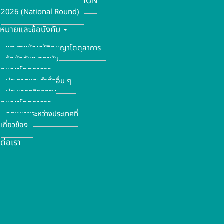
ALA MOOT COMPETITION
2026 (National Round)
หมายและข้อบังคับ
พระราชบัญญัติอนุญาโตตุลาการ
ข้อบังคับฯ สถาบัน
อนุญาโตตุลาการ
ประกาศและคำสั่งอื่น ๆ
ประมวลจริยธรรม
อนุญาโตตุลาการ
กฏหมายระหว่างประเทศที่
เกี่ยวข้อง
ดต่อเรา