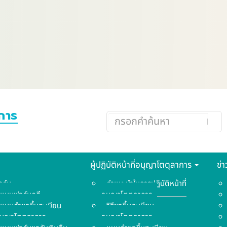
ผู้ปฏิบัติหน้าที่อนุญาโตตุลาการ
ข่
อร์ม
คำแนะนำในการปฏิบัติหน้าที่
แบบฟอร์มคดี
อนุญาโตตุลาการ
แบบคำขอขึ้นทะเบียน
วิธีขอขึ้นทะเบียน
นุญาโตตุลาการ
อนุญาโตตุลาการ