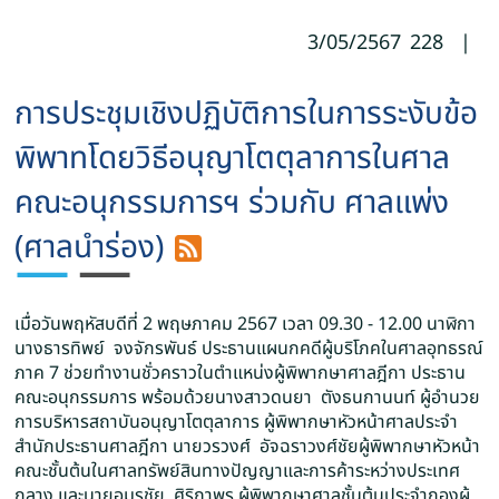
3/05/2567
228
|
การประชุมเชิงปฏิบัติการในการระงับข้อ
พิพาทโดยวิธีอนุญาโตตุลาการในศาล
คณะอนุกรรมการฯ ร่วมกับ ศาลแพ่ง
(ศาลนำร่อง)
เมื่อวันพฤหัสบดีที่ 2 พฤษภาคม 2567 เวลา 09.30 - 12.00 นาฬิกา
นางธารทิพย์ จงจักรพันธ์ ประธานแผนกคดีผู้บริโภคในศาลอุทธรณ์
ภาค 7 ช่วยทำงานชั่วคราวในตำแหน่งผู้พิพากษาศาลฎีกา ประธาน
คณะอนุกรรมการ พร้อมด้วยนางสาวดนยา ตังธนกานนท์ ผู้อำนวย
การบริหารสถาบันอนุญาโตตุลาการ ผู้พิพากษาหัวหน้าศาลประจำ
สำนักประธานศาลฎีกา นายวรวงศ์ อัจฉราวงศ์ชัยผู้พิพากษาหัวหน้า
คณะชั้นต้นในศาลทรัพย์สินทางปัญญาและการค้าระหว่างประเทศ
กลาง และนายอมรชัย ศิริถาพร ผู้พิพากษาศาลชั้นต้นประจำกองผู้