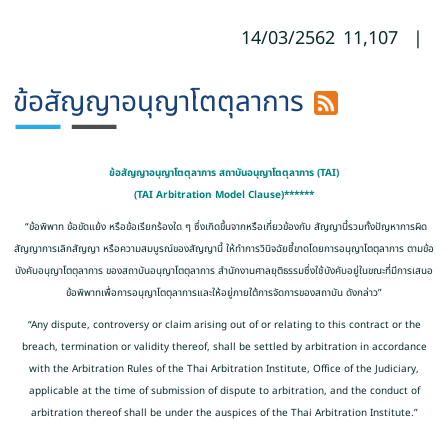
14/03/2562
11,107
|
ข้อสัญญาอนุญาโตตุลาการ
ข้อสัญญาอนุญาโตตุลาการ สถาบันอนุญาโตตุลาการ (TAI)
(TAI Arbitration Model Clause)******
“ข้อพิพาท ข้อขัดแย้ง หรือข้อเรียกร้องใด ๆ ซึ่งเกิดขึ้นจากหรือเกี่ยวข้องกับ สัญญานี้รวมทั้งปัญหาการผิด
สัญญาการเลิกสัญญา หรือความสมบูรณ์ของสัญญานี้ ให้ทำการวินิจฉัยชี้ขาดโดยการอนุญาโตตุลาการ ตามข้อ
บังคับอนุญาโตตุลาการ ของสถาบันอนุญาโตตุลาการ สำนักงานศาลยุติธรรมซึ่งใช้บังคับอยู่ในขณะที่มีการเสนอ
ข้อพิพาทเพื่อการอนุญาโตตุลาการและให้อยู่ภายใต้การจัดการของสถาบัน ดังกล่าว”
“Any dispute, controversy or claim arising out of or relating to this contract or the
breach, termination or validity thereof, shall be settled by arbitration in accordance
with the Arbitration Rules of the Thai Arbitration Institute, Office of the Judiciary,
applicable at the time of submission of dispute to arbitration, and the conduct of
arbitration thereof shall be under the auspices of the Thai Arbitration Institute.”