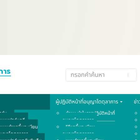
ผู้ปฏิบัติหน้าที่อนุญาโตตุลาการ
ข่
อร์ม
คำแนะนำในการปฏิบัติหน้าที่
แบบฟอร์มคดี
อนุญาโตตุลาการ
แบบคำขอขึ้นทะเบียน
วิธีขอขึ้นทะเบียน
นุญาโตตุลาการ
อนุญาโตตุลาการ