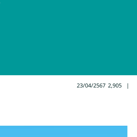
23/04/2567
2,905
|