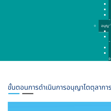
อ
อนุญา
อ
อ
ขั้นตอนการดำเนินการอนุญาโตตุลากา