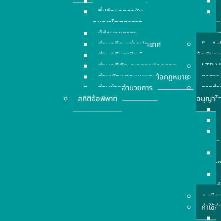
แผนผังองค์กร
ที่ปรึกษาสถาบัน
อนุญาโตตุลาการ
ห
ผู้อำนวยการฯ
เ
ส่วนคดีระหว่างประเทศ
E - Ar
ส่วนคดีพาณิชย์
ข้อพิพา
ส่วนคดีสัญญาทางปกครอง
LTR V
ส่วนพัฒนาระบบและข้อกฎหมาย
ตารางค
ส่วนช่วยอำนวยการ
การดำเ
สถิติข้อพิพาท
อนุญาโ
อ
พ
ค
ทะเบี
ค่าใช้