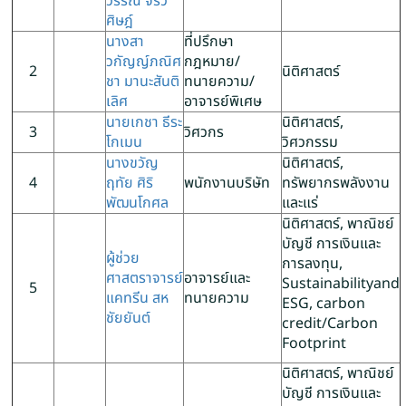
วรรณ จิรวิ
ศิษฎ์
นางสา
ที่ปรึกษา
วกัญญ์ภณิศ
กฎหมาย/
2
นิติศาสตร์
ชา มานะสันติ
ทนายความ/
เลิศ
อาจารย์​พิเศษ
นายเกชา ธีระ
นิติศาสตร์,
3
วิศวกร
โกเมน
วิศวกรรม
นางขวัญ
นิติศาสตร์,
4
ฤทัย ศิริ
พนักงานบริษัท
ทรัพยากรพลังงาน
พัฒนโกศล
และแร่
นิติศาสตร์, พาณิชย์
บัญชี การเงินและ
ผู้ช่วย
การลงทุน,
ศาสตราจารย์
อาจารย์และ
Sustainabilityand
5
แคทรีน สห
ทนายความ
ESG, carbon
ชัยยันต์
credit/Carbon
Footprint
นิติศาสตร์, พาณิชย์
บัญชี การเงินและ