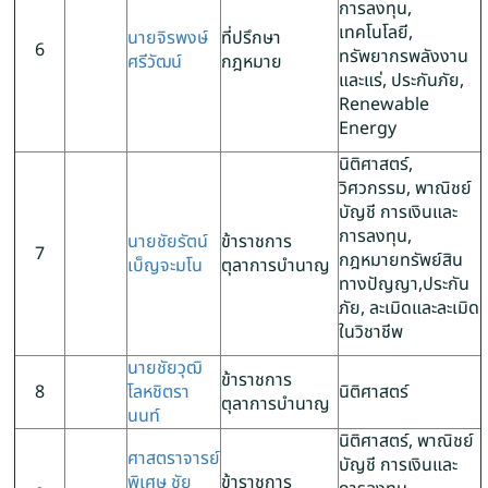
การลงทุน,
เทคโนโลยี,
นายจิรพงษ์
ที่ปรึกษา
6
ทรัพยากรพลังงาน
ศรีวัฒน์
กฎหมาย
และแร่, ประกันภัย,
Renewable
Energy
นิติศาสตร์,
วิศวกรรม, พาณิชย์
บัญชี การเงินและ
การลงทุน,
นายชัยรัตน์
ข้าราชการ
7
กฎหมายทรัพย์สิน
เบ็ญจะมโน
ตุลาการบำนาญ
ทางปัญญา,ประกัน
ภัย, ละเมิดและละเมิด
ในวิชาชีพ
นายชัยวุฒิ
ข้าราชการ
8
โลหชิตรา
นิติศาสตร์
ตุลาการบำนาญ
นนท์
นิติศาสตร์, พาณิชย์
ศาสตราจารย์
บัญชี การเงินและ
พิเศษ ชัย
ข้าราชการ