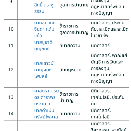
การลงทุน,
9
สิทธิ์ ตราชู
ตุลาการบำนาญ
กฎหมายทรัพย์สิน
ธรรม
ทางปัญญา
นายชินวิทย์
นิติศาสตร์, ประกัน
ข้าราชการ
10
จินดา แต้ม
ภัย, ละเมิดและละเมิด
ตุลาการบำนาญ
แก้ว
ในวิชาชีพ
นายชูชาติ
11
ทนายความ
นิติศาสตร์
บุญขันธ์
นิติศาสตร์, พาณิชย์
บัญชี การเงินและ
นายเชาวน์
การลงทุน,
12
กาญจนะ
นักกฎหมาย
กฎหมายทรัพย์สิน
ไพบูลย์
ทางปัญญา
ศาสตราจารย์
นิติศาสตร์,
ข้าราชการ
13
ดร.ดาราพร
เทคโนโลยี, ประกัน
บำนาญ
ถิระวัฒน์
ภัย
นายดำเนิน
นิติศาสตร์,
14
ทนายความ
ทรัพย์ไพศาล
เทคโนโลยี
นิติศาสตร์,
วิศวกรรม, พาณิชย์