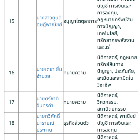
บัญชี การเงินและ
การลงทุน,
นางสาวดุษดี
กฎหมายทรัพย์สิน
15
อนุญาโตตุลาการ
ดุษฎีพาณิชย์
ทางปัญญา,
เทคโนโลยี,
ทรัพยากรพลังงาน
และแร่
นิติศาสตร์, กฎหมาย
ทรัพย์สินทาง
นายเดชา ยิ้ม
ปัญญา, ประกันภัย,
16
ทนายความ
อำนวย
ละเมิดและละเมิดใน
วิชาชีพ
นิติศาสตร์,
นายตรีชาติ
17
ทนายความ
วิศวกรรม,
อินทรคำ
สถาปัตยกรรม
นายทวีศักดิ์
นิติศาสตร์, พาณิชย์
18
นารายณ์
ธุรกิจส่วนตัว
บัญชี การเงินและ
ประทาน
การลงทุน
นิติศาสตร์,