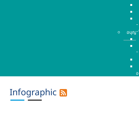
อ
อนุญา
อ
อ
Infographic