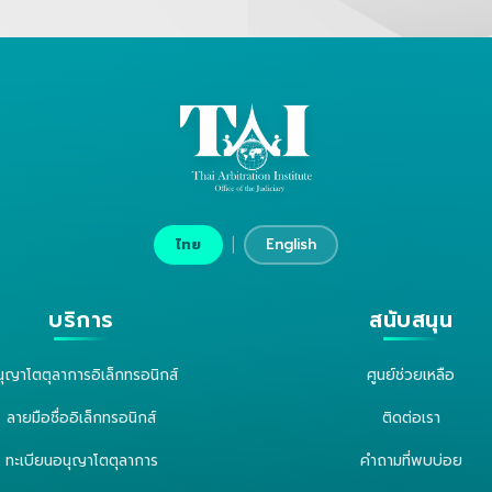
|
ไทย
English
บริการ
สนับสนุน
ุญาโตตุลาการอิเล็กทรอนิกส์
ศูนย์ช่วยเหลือ
ลายมือชื่ออิเล็กทรอนิกส์
ติดต่อเรา
ทะเบียนอนุญาโตตุลาการ
คำถามที่พบบ่อย