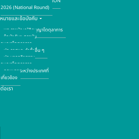
ALA MOOT COMPETITION
2026 (National Round)
หมายและข้อบังคับ
พระราชบัญญัติอนุญาโตตุลาการ
ข้อบังคับฯ สถาบัน
อนุญาโตตุลาการ
ประกาศและคำสั่งอื่น ๆ
ประมวลจริยธรรม
อนุญาโตตุลาการ
กฏหมายระหว่างประเทศที่
เกี่ยวข้อง
ดต่อเรา