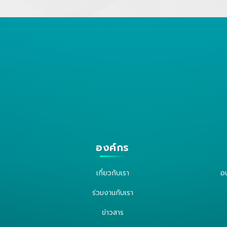
องค์กร
เกี่ยวกับเรา
อน
ร่วมงานกับเรา
ข่าวสาร