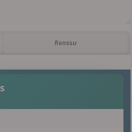
กิจกรรม
ร