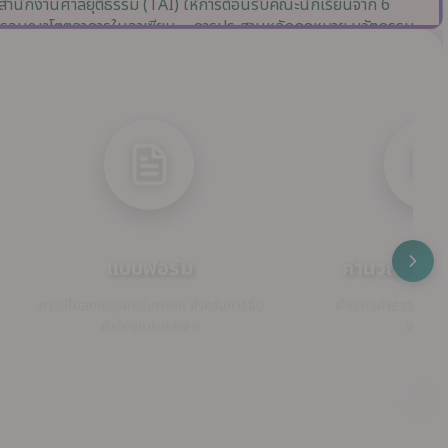
สำนักงานศาลยุติธรรม (TAI) ให้การต้อนรับคณะนักเรียนจาก 6
ารอนุญาโตตุลาการในอาเซียน – การประสานหลักกฎหมาย นวัตกรรม
อนุญาโตตุลาการที่มีอาเซียนเป็นสถานที่ดำเนินกระบวนการ – ความ
แห่งสาธารณรัฐสิงคโปร์ Sundaresh Menon
ASEAN
สถาบันอนุญาโตตุลาการ สำนักงานศาลยุติธรรม (TAI) ให้การต้อนรับ
วณค่าธรรมเนียม
วิธีการชำระเงิน
่าธรรมเนียมและค่าใช้จ่ายที่
ช่องทางและวิธีการชำระค่าธรรมเนียมต่าง
เกี่ยวข้อง
ดูวิธีการ
คำนวณ