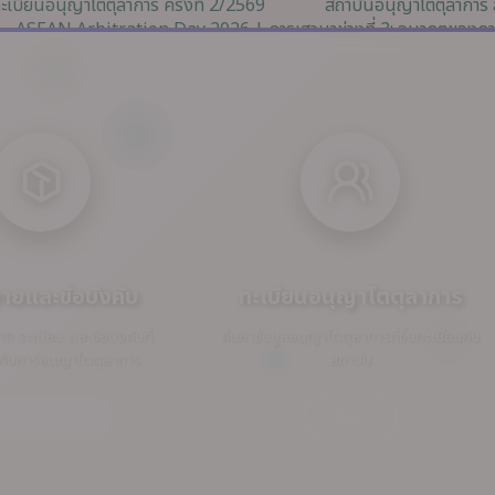
เบียนอนุญาโตตุลาการ ครั้งที่ 2/2569
สถาบันอนุญาโตตุลาการ 
ASEAN Arbitration Day 2026 | การเสวนาช่วงที่ 3: อนาคตของก
itration Day 2026 | การเสวนาช่วงที่ 2: มุมมองของนักลงทุนต่อการ
SEAN Arbitration Day 2026 | ปาฐกถาเปิดงานโดยประธานศาลฎีกา
บตามและการเพิกถอนคำชี้ขาดของอนุญาโตตุลาการในภูมิภาคอาเซียน
ทเนอร์ส จำกัด และคณะนิติศาสตร์ จุฬาลงกรณ์มหาวิทยาลัย
ลาการ
แบบฟอร์ม
คำน
นทะเบียนกับ
ดาวน์โหลดแบบฟอร์มต่างๆ สำหรับการยื่น
คำนวณค
คำร้องและเอกสาร
ดาวน์โหลด