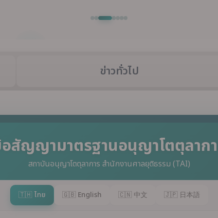
ข่าวทั่วไป
ข้อสัญญามาตรฐานอนุญาโตตุลากา
สถาบันอนุญาโตตุลาการ สำนักงานศาลยุติธรรม (TAI)
🇹🇭 ไทย
🇬🇧 English
🇨🇳 中文
🇯🇵 日本語