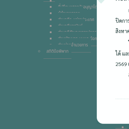
เป็นก
แผนผังองค์กร
ที่ปรึกษาสถาบันอนุญาโตตุลาการ
ลาง
ผู้อำนวยการฯ
ห
ส่วนคดีระหว่างประเทศ
ส่วนคดีพาณิชย์
E - A
และ
ส่วนคดีสัญญาทางปกครอง
ข้อพิพา
ส่วนพัฒนาระบบและข้อกฎหมาย
LTR V
ส่วนช่วยอำนวยการ
ตาราง
เป็น
สถิติข้อพิพาท
การดำเ
อนุญาโ
อิสระ
อ
ราย
ชื่อ
พ
อนุญาโตตุลาการ
ส
ที่
ทะเบี
มี
ค่าใช้
คุณวุฒิ