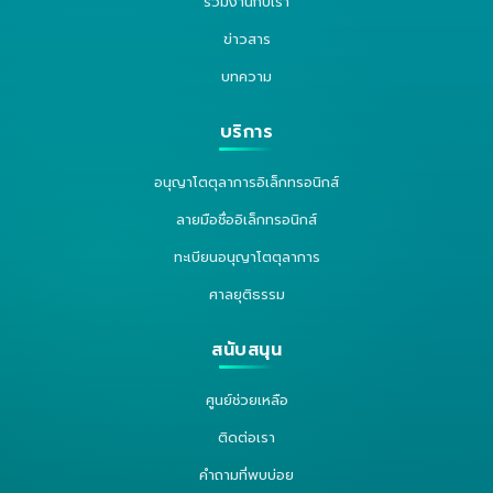
ร่วมงานกับเรา
ข่าวสาร
บทความ
บริการ
อนุญาโตตุลาการอิเล็กทรอนิกส์
ลายมือชื่ออิเล็กทรอนิกส์
ทะเบียนอนุญาโตตุลาการ
ศาลยุติธรรม
สนับสนุน
ศูนย์ช่วยเหลือ
ติดต่อเรา
คำถามที่พบบ่อย