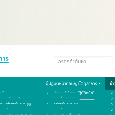
ผู้ปฏิบัติหน้าที่อนุญาโตตุลาการ
ข่
อร์ม
คำแนะนำในการปฏิบัติหน้าที่
แบบฟอร์มคดี
อนุญาโตตุลาการ
แบบคำขอขึ้นทะเบียน
วิธีขอขึ้นทะเบียน
นุญาโตตุลาการ
อนุญาโตตุลาการ