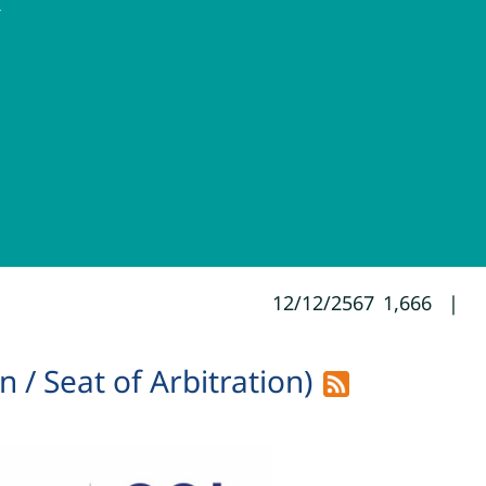
12/12/2567
1,666
|
 / Seat of Arbitration)