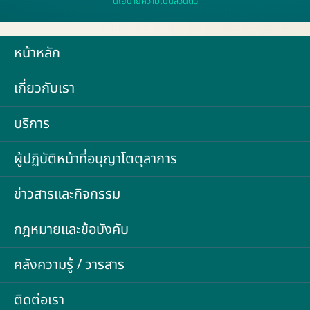
นโยบายความเป็นส่วนตัว
หน้าหลัก
เกี่ยวกับเรา
บริการ
ผู้ปฏิบัติหน้าที่อนุญาโตตุลาการ
ข่าวสารและกิจกรรม
กฎหมายและข้อบังคับ
คลังความรู้ / วารสาร
ติดต่อเรา