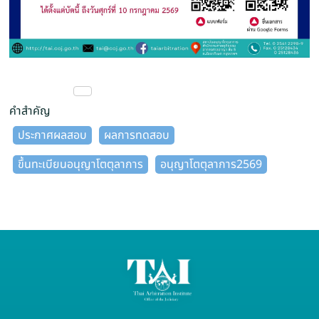
คำสำคัญ
ประกาศผลสอบ
ผลการทดสอบ
ขึ้นทะเบียนอนุญาโตตุลาการ
อนุญาโตตุลาการ2569