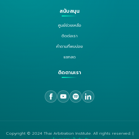
สนับสนุน
ศูนย์ช่วยเหลือ
ติดต่อเรา
คำถามที่พบบ่อย
แชทสด
ติดตามเรา
Copyright © 2024 Thai Arbitration Institute. All rights reserved. |