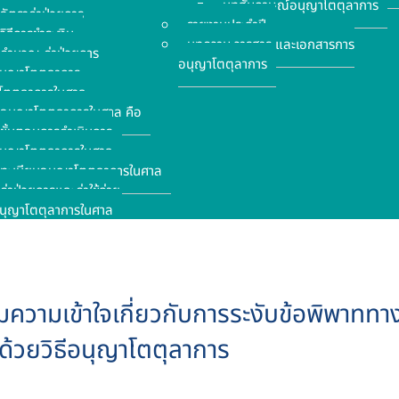
บทสัมภาษณ์อนุญาโตตุลาการ
อัตราค่าป่วยการ
รายงานประจำปี
วิธีการชำระเงิน
บทความ วารสาร และเอกสารการ
คำนวณ ค่าป่วยการ
อนุญาโตตุลาการ
นุญาโตตุลาการ
โตตุลาการในศาล
อนุญาโตตุลาการในศาล คือ
ขั้นตอนการดำเนินการ
นุญาโตตุลาการในศาล
ทะเบียนอนุญาโตตุลาการในศาล
ค่าป่วยการและค่าใช้จ่าย
นุญาโตตุลาการในศาล
มความเข้าใจเกี่ยวกับการระงับข้อพิพาททา
ทด้วยวิธีอนุญาโตตุลาการ